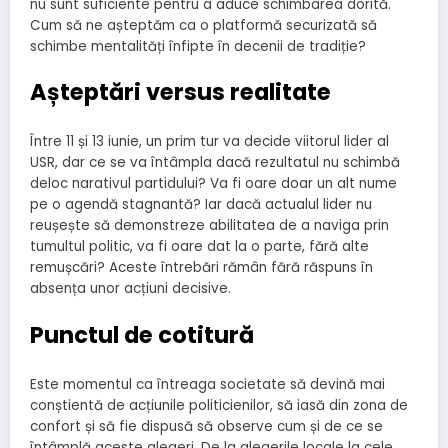
nu sunt suficiente pentru a aduce schimbarea dorită.
Cum să ne așteptăm ca o platformă securizată să
schimbe mentalități înfipte în decenii de tradiție?
Așteptări versus realitate
Între 11 și 13 iunie, un prim tur va decide viitorul lider al
USR, dar ce se va întâmpla dacă rezultatul nu schimbă
deloc narativul partidului? Va fi oare doar un alt nume
pe o agendă stagnantă? Iar dacă actualul lider nu
reușește să demonstreze abilitatea de a naviga prin
tumultul politic, va fi oare dat la o parte, fără alte
remușcări? Aceste întrebări rămân fără răspuns în
absența unor acțiuni decisive.
Punctul de cotitură
Este momentul ca întreaga societate să devină mai
conștientă de acțiunile politicienilor, să iasă din zona de
confort și să fie dispusă să observe cum și de ce se
întâmplă aceste alegeri. De la alegerile locale la cele