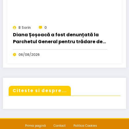
B Sorin
0
Diana Șoșoacă a fost denunțată la
Parchetul General pentru trădare de
țară: „Este subordonată unei…”
06/08/2026
Citeste si despre...
Prima pagină
Contact
Politica Cookies