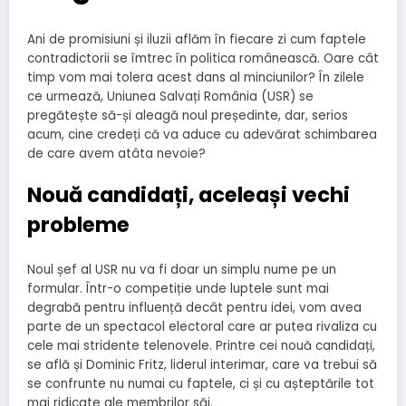
Ani de promisiuni și iluzii aflăm în fiecare zi cum faptele
contradictorii se îmtrec în politica românească. Oare cât
timp vom mai tolera acest dans al minciunilor? În zilele
ce urmează, Uniunea Salvați România (USR) se
pregătește să-și aleagă noul președinte, dar, serios
acum, cine credeți că va aduce cu adevărat schimbarea
de care avem atâta nevoie?
Nouă candidați, aceleași vechi
probleme
Noul șef al USR nu va fi doar un simplu nume pe un
formular. Într-o competiție unde luptele sunt mai
degrabă pentru influență decât pentru idei, vom avea
parte de un spectacol electoral care ar putea rivaliza cu
cele mai stridente telenovele. Printre cei nouă candidați,
se află și Dominic Fritz, liderul interimar, care va trebui să
se confrunte nu numai cu faptele, ci și cu așteptările tot
mai ridicate ale membrilor săi.